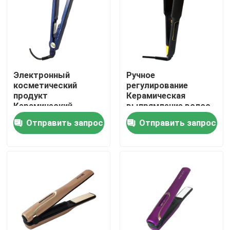
Электронный
Ручное
косметический
регулирование
продукт
Керамическая
Керамический
выпрямление волос
волосопростирающий
Железо
Отправить запрос
Отправить запрос
железо с
Интеллектуальный
температурой 150C-
тип Другие
230C
интеллектуальные
Дома
О Компании
Контакты