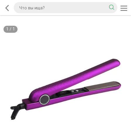
1
/
1