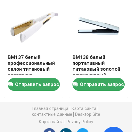
волос
Постригатель волос
Бритва для бритья
Анализатор волос
BM137 белый
BM138 белый
профессиональный
портативный
салон титановый
титановый золотой
Инструмент красоты кожи
пластинка
алюминиевый
постоянной
пластинка
Отправить запрос
Отправить запрос
температуры
прядильник для
Обревательная лезвие
выпрямитель для
волос
волос
эффективность
триммер для бровей
Главная страница
Карта сайта
контактные данные
Desktop Site
Карта сайта
Privacy Policy