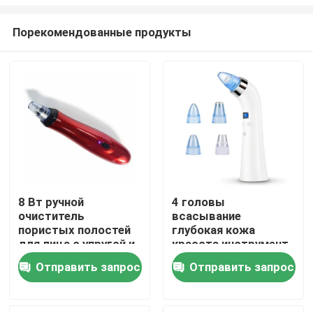
Порекомендованные продукты
8 Вт ручной
4 головы
очиститель
всасывание
Дома
пористых полостей
глубокая кожа
для лица с упругой и
красота инструмент
гладкой функцией
на заказ очиститель
О Компании
Отправить запрос
Отправить запрос
пор всасывающий
инструмент
Контакты