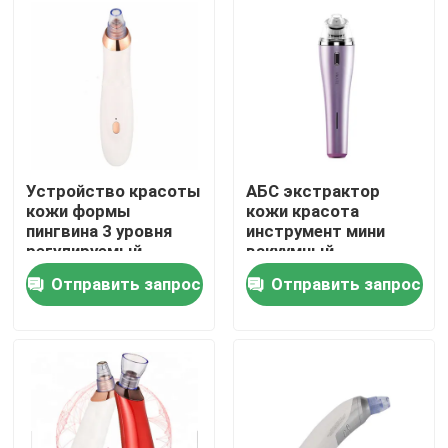
Продукция
Инструменты для выпрямления волос
железо для волос
Устройство красоты
АБС экстрактор
кожи формы
кожи красота
пингвина 3 уровня
инструмент мини
Шлифовка для волос
регулируемый
вакуумный
интенсивность
очиститель поры
Отправить запрос
Отправить запрос
очиститель полостей
лица PP голова
Постригатель волос
лица
Бритва для бритья
Анализатор волос